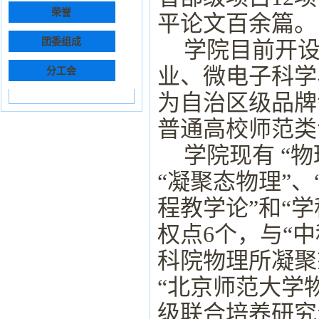
荣誉
平论文百余篇。
团委组成
学院目前开
业、微电子科学
分工会
为自治区级品牌
普通高校师范类
学院现有
“
物
“
凝聚态物理
”
、
程教学论
”
和
“
学
权点
6
个，与
“
中
科院物理所凝聚
“
北京师范大学
级联合培养研究