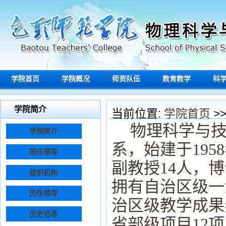
学院首页
学院概况
师资队伍
教育教学
科
学院简介
当前位置:
学院首页
>
物理科学与
学院简介
系，始建于
1958
现任领导
副教授
14
人，博
组织机构
拥有自治区级一
历任领导
治区级教学成果
历史沿革
省部级项目
12
项