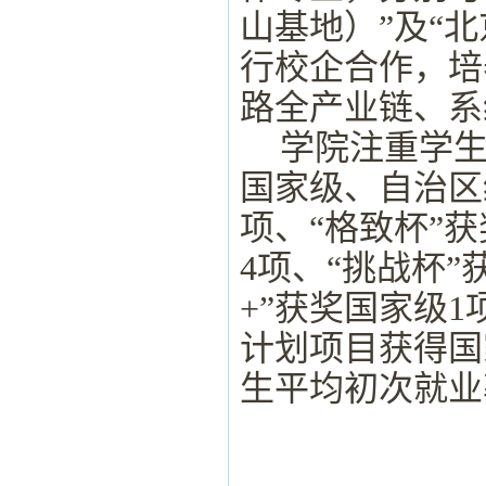
山基地）
”
及
“
北
行校企合作，培
路全产业链、系
学院注重学
国家级、自治区
项、
“
格致杯
”
获
4
项、
“
挑战杯
”
+”
获奖国家级
1
计划项目获得国
生平均初次就业