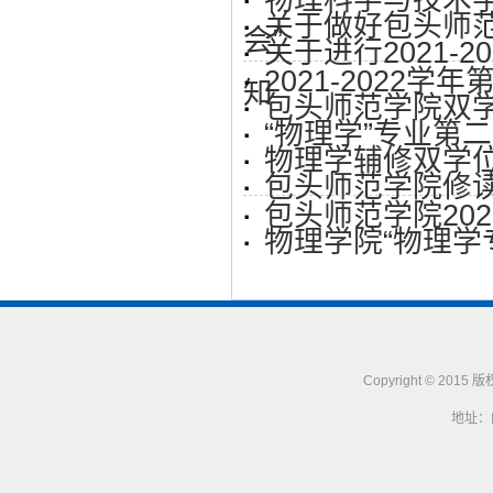
物理科学与技术
·
关于做好包头师范
·
会”
关于进行2021-
·
2021-2022
·
知
包头师范学院双学
·
“物理学”专业第
·
物理学辅修双学
·
包头师范学院修
·
包头师范学院20
·
物理学院“物理学
·
Copyright © 
地址：内