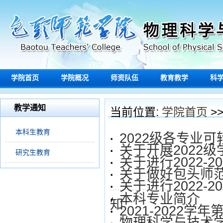
学院首页
学院概况
师资队伍
教育教学
科
教学通知
当前位置:
学院首页
>
本科生教育
2022级各专业
·
关于开展2022
·
研究生教育
关于进行2022
·
关于做好包头师范
·
关于进行2022-
·
本科专业简介
·
知
2021-2022
·